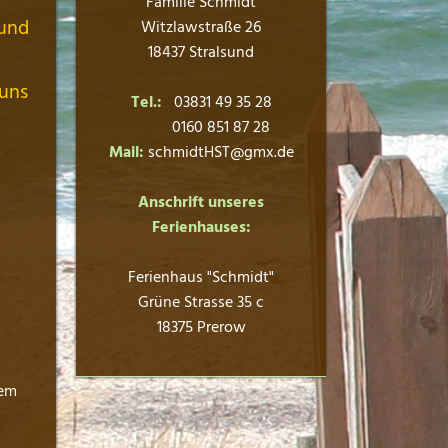
Familie Schmidt
 und
Witzlawstraße 26
18437 Stralsund
 uns
Tel.:
03831 49 35 28
0160 851 87 28
Mail:
schmidtHST@gmx.de
Anschrift unseres
Ferienhauses:
Ferienhaus "Schmidt"
Grüne Strasse 35 c
18375 Prerow
dem