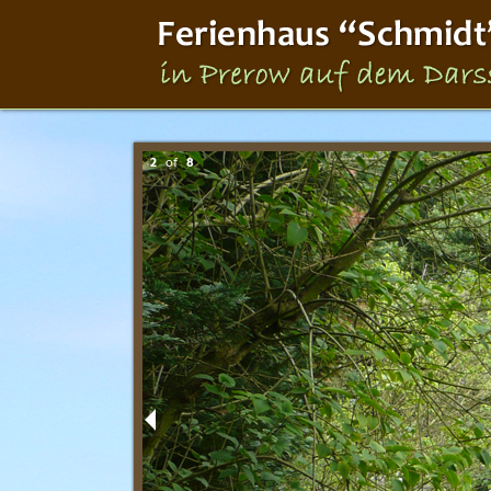
2
of
8